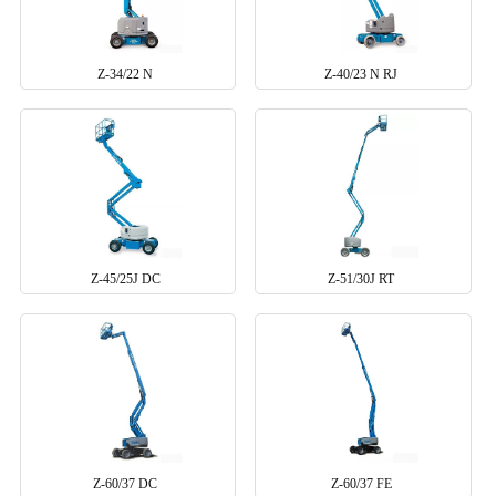
Z-34/22 N
Z-40/23 N RJ
Z-45/25J DC
Z-51/30J RT
Z-60/37 DC
Z-60/37 FE