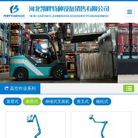
高空作业系列
直臂式
曲臂式
伸缩式叉装机
剪叉式
桅柱式